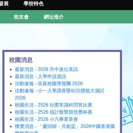
發展
學校特色
校友會
網址推介
校園消息
最新消息 - 2026 升中派位喜訊
最新消息 - 入學申請資訊
活動速報 - 崇真校園導賞團 2026
活動速報 - 小一入學講座暨幼兒體能大測試
2026
校園生活 - 2526 社際常識科問答比賽
校園生活 - 2526 扭計骰暨競技疊杯賽
校園生活 - 2526 小六畢業茶會
獲獎消息 - 「慶回歸・共創盃」2026中國香港國