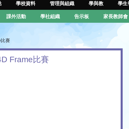
點
學校資料
管理與組織
學與教
學生
課外活動
學社組織
告示板
家長教師會
me比賽
 4D Frame比賽