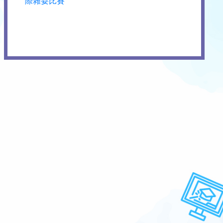
際雜耍比賽