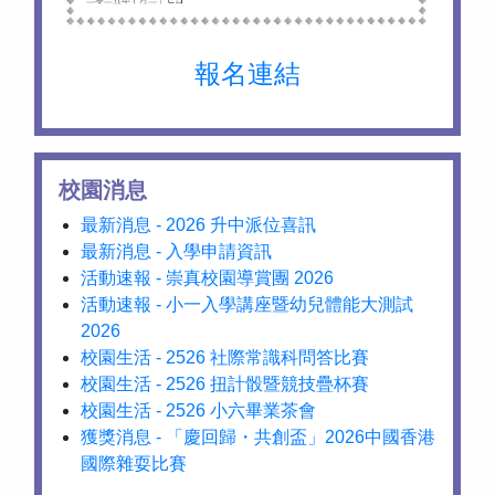
報名連結
校園消息
最新消息 - 2026 升中派位喜訊
最新消息 - 入學申請資訊
活動速報 - 崇真校園導賞團 2026
活動速報 - 小一入學講座暨幼兒體能大測試
2026
校園生活 - 2526 社際常識科問答比賽
校園生活 - 2526 扭計骰暨競技疊杯賽
校園生活 - 2526 小六畢業茶會
獲獎消息 - 「慶回歸・共創盃」2026中國香港
國際雜耍比賽