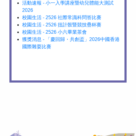
活動速報 - 小一入學講座暨幼兒體能大測試
2026
校園生活 - 2526 社際常識科問答比賽
校園生活 - 2526 扭計骰暨競技疊杯賽
校園生活 - 2526 小六畢業茶會
獲獎消息 - 「慶回歸・共創盃」2026中國香港
國際雜耍比賽