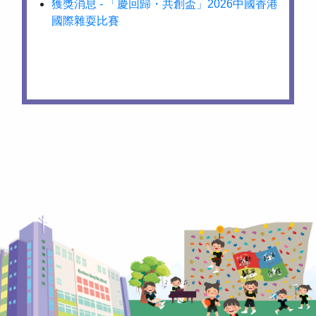
獲獎消息 - 「慶回歸・共創盃」2026中國香港
國際雜耍比賽