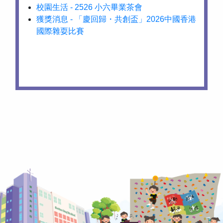
校園生活 - 2526 小六畢業茶會
獲獎消息 - 「慶回歸・共創盃」2026中國香港
國際雜耍比賽