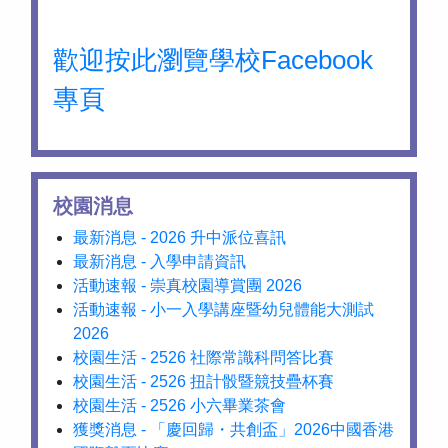
歡迎按此瀏覽學校Facebook
專頁
校園消息
最新消息 - 2026 升中派位喜訊
最新消息 - 入學申請資訊
活動速報 - 崇真校園導賞團 2026
活動速報 - 小一入學講座暨幼兒體能大測試
2026
校園生活 - 2526 社際常識科問答比賽
校園生活 - 2526 扭計骰暨競技疊杯賽
校園生活 - 2526 小六畢業茶會
獲獎消息 - 「慶回歸・共創盃」2026中國香港