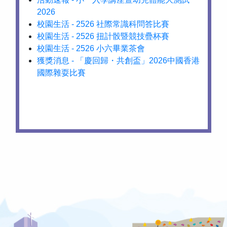
2026
校園生活 - 2526 社際常識科問答比賽
校園生活 - 2526 扭計骰暨競技疊杯賽
校園生活 - 2526 小六畢業茶會
獲獎消息 - 「慶回歸・共創盃」2026中國香港
國際雜耍比賽