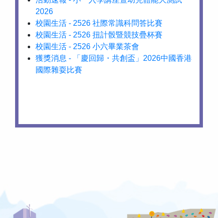
2026
校園生活 - 2526 社際常識科問答比賽
校園生活 - 2526 扭計骰暨競技疊杯賽
校園生活 - 2526 小六畢業茶會
獲獎消息 - 「慶回歸・共創盃」2026中國香港
國際雜耍比賽