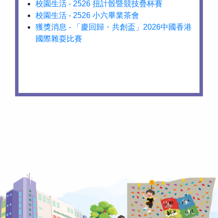
校園生活 - 2526 扭計骰暨競技疊杯賽
校園生活 - 2526 小六畢業茶會
獲獎消息 - 「慶回歸・共創盃」2026中國香港
國際雜耍比賽