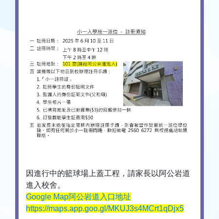
因進行中的籃球場上蓋工程，請家長以阿公岩道
進入校舍。
Google Map阿公岩道入口地址
https://maps.app.goo.gl/MKUJ3s4MCrt1qDjx5