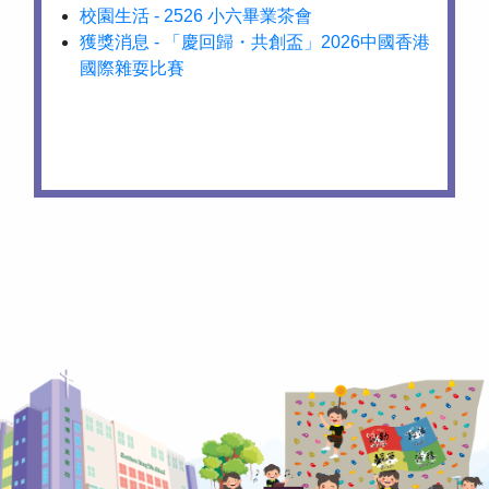
校園生活 - 2526 小六畢業茶會
獲獎消息 - 「慶回歸・共創盃」2026中國香港
國際雜耍比賽