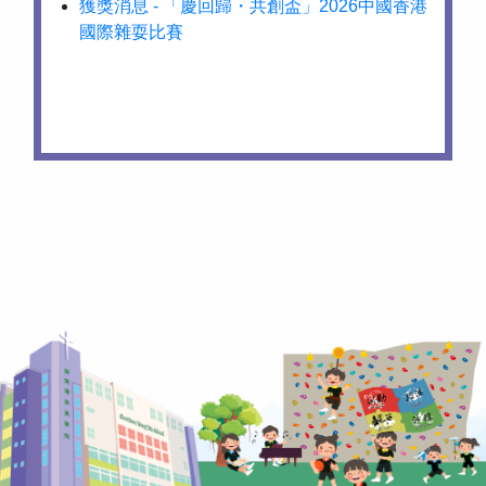
獲獎消息 - 「慶回歸・共創盃」2026中國香港
國際雜耍比賽