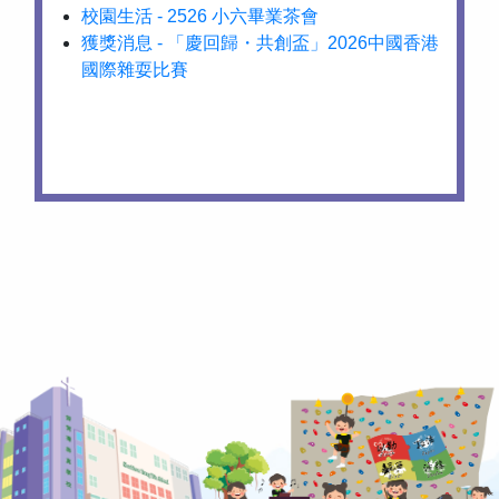
校園生活 - 2526 小六畢業茶會
獲獎消息 - 「慶回歸・共創盃」2026中國香港
國際雜耍比賽