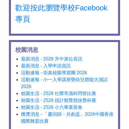
歡迎按此瀏覽學校Facebook
專頁
校園消息
最新消息 - 2026 升中派位喜訊
最新消息 - 入學申請資訊
活動速報 - 崇真校園導賞團 2026
活動速報 - 小一入學講座暨幼兒體能大測試
2026
校園生活 - 2526 社際常識科問答比賽
校園生活 - 2526 扭計骰暨競技疊杯賽
校園生活 - 2526 小六畢業茶會
獲獎消息 - 「慶回歸・共創盃」2026中國香港
國際雜耍比賽