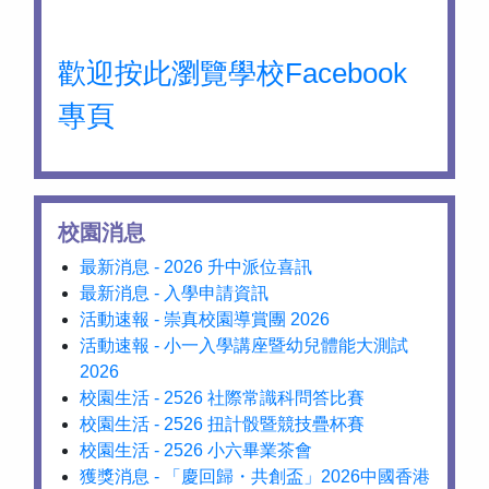
歡迎按此瀏覽學校Facebook
專頁
校園消息
最新消息 - 2026 升中派位喜訊
最新消息 - 入學申請資訊
活動速報 - 崇真校園導賞團 2026
活動速報 - 小一入學講座暨幼兒體能大測試
2026
校園生活 - 2526 社際常識科問答比賽
校園生活 - 2526 扭計骰暨競技疊杯賽
校園生活 - 2526 小六畢業茶會
獲獎消息 - 「慶回歸・共創盃」2026中國香港