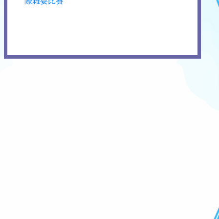
際雜耍比賽