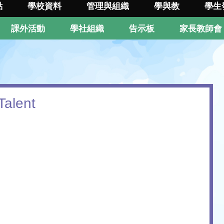
點
學校資料
管理與組織
學與教
學生
課外活動
學社組織
告示板
家長教師會
alent