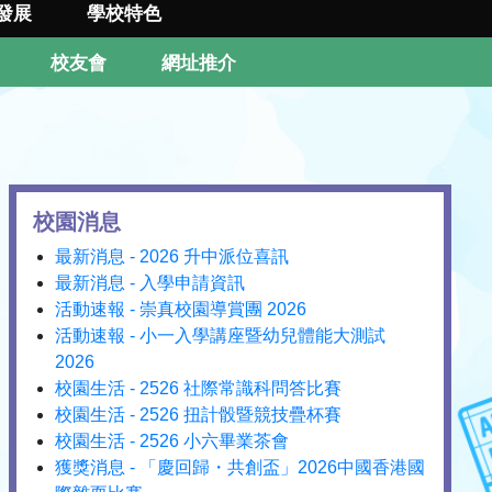
發展
學校特色
校友會
網址推介
校園消息
最新消息 - 2026 升中派位喜訊
最新消息 - 入學申請資訊
活動速報 - 崇真校園導賞團 2026
活動速報 - 小一入學講座暨幼兒體能大測試
2026
校園生活 - 2526 社際常識科問答比賽
校園生活 - 2526 扭計骰暨競技疊杯賽
校園生活 - 2526 小六畢業茶會
獲獎消息 - 「慶回歸・共創盃」2026中國香港國