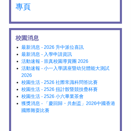
專頁
校園消息
最新消息 - 2026 升中派位喜訊
最新消息 - 入學申請資訊
活動速報 - 崇真校園導賞團 2026
活動速報 - 小一入學講座暨幼兒體能大測試
2026
校園生活 - 2526 社際常識科問答比賽
校園生活 - 2526 扭計骰暨競技疊杯賽
校園生活 - 2526 小六畢業茶會
獲獎消息 - 「慶回歸・共創盃」2026中國香港
國際雜耍比賽