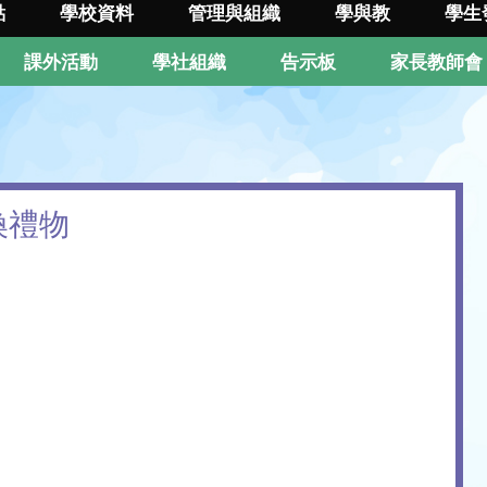
點
學校資料
管理與組織
學與教
學生
課外活動
學社組織
告示板
家長教師會
換禮物