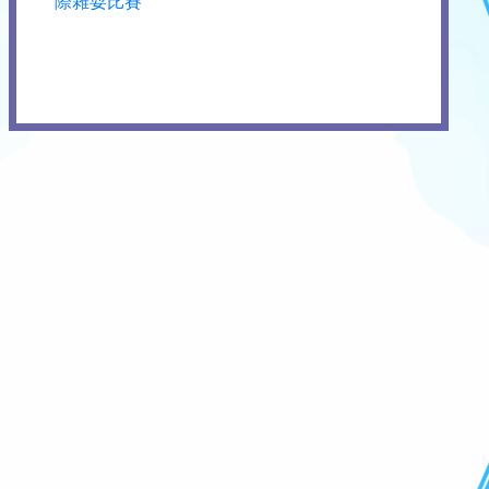
際雜耍比賽