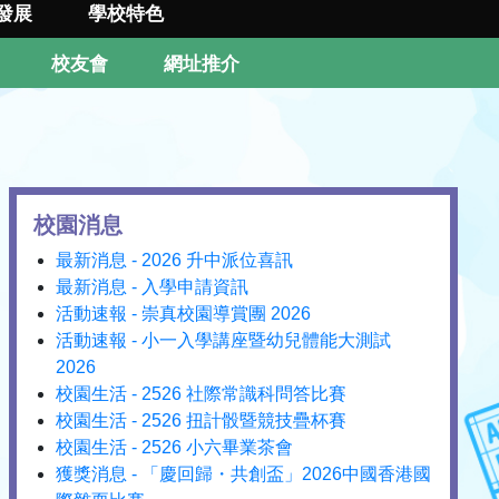
發展
學校特色
校友會
網址推介
校園消息
最新消息 - 2026 升中派位喜訊
最新消息 - 入學申請資訊
活動速報 - 崇真校園導賞團 2026
活動速報 - 小一入學講座暨幼兒體能大測試
2026
校園生活 - 2526 社際常識科問答比賽
校園生活 - 2526 扭計骰暨競技疊杯賽
校園生活 - 2526 小六畢業茶會
獲獎消息 - 「慶回歸・共創盃」2026中國香港國