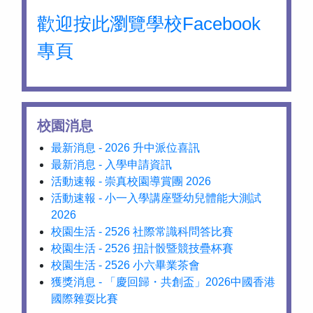
歡迎按此瀏覽學校Facebook
專頁
校園消息
最新消息 - 2026 升中派位喜訊
最新消息 - 入學申請資訊
活動速報 - 崇真校園導賞團 2026
活動速報 - 小一入學講座暨幼兒體能大測試
2026
校園生活 - 2526 社際常識科問答比賽
校園生活 - 2526 扭計骰暨競技疊杯賽
校園生活 - 2526 小六畢業茶會
獲獎消息 - 「慶回歸・共創盃」2026中國香港
國際雜耍比賽