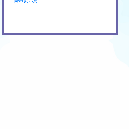
際雜耍比賽