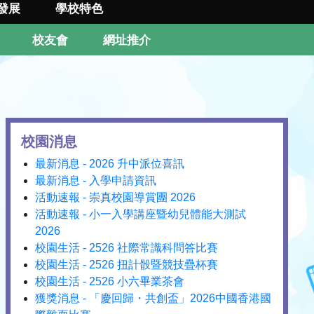
發展
學校特色
校友會
網址推介
校園消息
最新消息 - 2026 升中派位喜訊
最新消息 - 入學申請資訊
活動速報 - 崇真校園導賞團 2026
活動速報 - 小一入學講座暨幼兒體能大測試
2026
校園生活 - 2526 社際常識科問答比賽
校園生活 - 2526 扭計骰暨競技疊杯賽
校園生活 - 2526 小六畢業茶會
獲獎消息 - 「慶回歸・共創盃」2026中國香港國