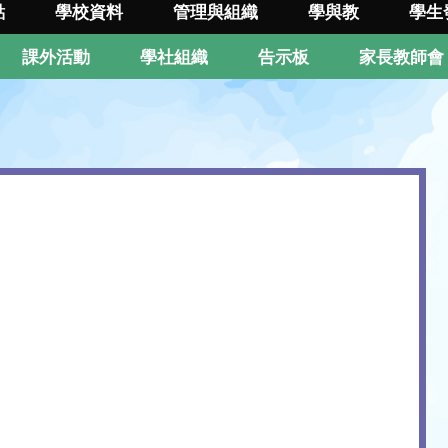
點
學校資料
管理與組織
學與教
學生
課外活動
學社組織
告示板
家長教師會