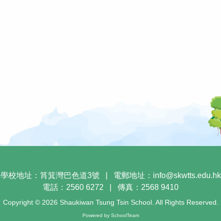
學校地址：筲箕灣巴色道3號
|
電郵地址：
info@skwtts.edu.hk
電話：2560 6272
|
傳真：2568 9410
Copyright © 2026 Shaukiwan Tsung Tsin School. All Rights Reserved.
Powered by
SchoolTeam