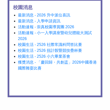
校園消息
最新消息 - 2026 升中派位喜訊
最新消息 - 入學申請資訊
活動速報 - 崇真校園導賞團 2026
活動速報 - 小一入學講座暨幼兒體能大測試
2026
校園生活 - 2526 社際常識科問答比賽
校園生活 - 2526 扭計骰暨競技疊杯賽
校園生活 - 2526 小六畢業茶會
獲獎消息 - 「慶回歸・共創盃」2026中國香港
國際雜耍比賽