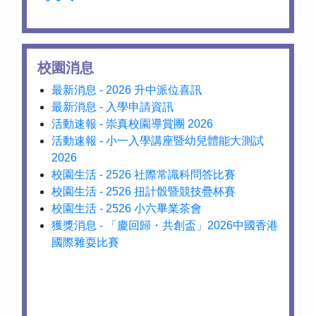
校園消息
最新消息 - 2026 升中派位喜訊
最新消息 - 入學申請資訊
活動速報 - 崇真校園導賞團 2026
活動速報 - 小一入學講座暨幼兒體能大測試
2026
校園生活 - 2526 社際常識科問答比賽
校園生活 - 2526 扭計骰暨競技疊杯賽
校園生活 - 2526 小六畢業茶會
獲獎消息 - 「慶回歸・共創盃」2026中國香港
國際雜耍比賽