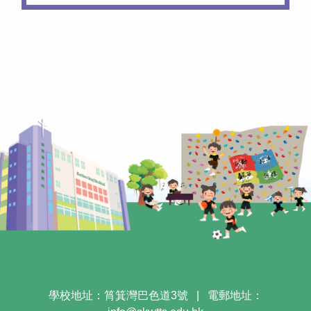
學校地址：筲箕灣巴色道3號
|
電郵地址：