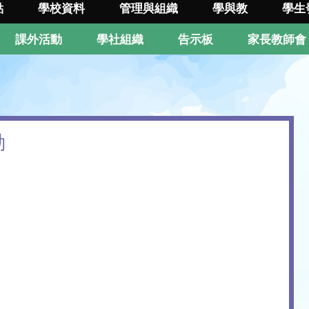
點
學校資料
管理與組織
學與教
學生
課外活動
學社組織
告示板
家長教師會
動