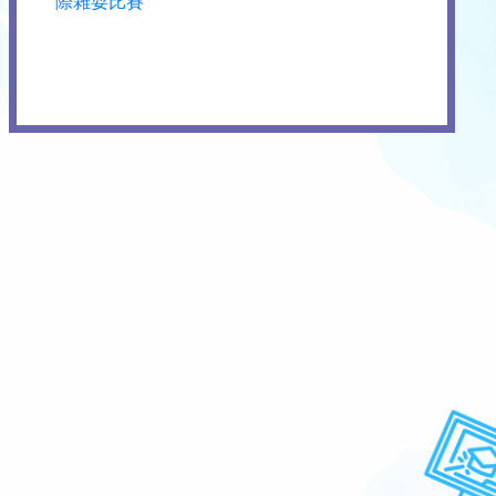
際雜耍比賽