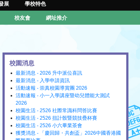
發展
學校特色
校友會
網址推介
校園消息
最新消息 - 2026 升中派位喜訊
最新消息 - 入學申請資訊
活動速報 - 崇真校園導賞團 2026
活動速報 - 小一入學講座暨幼兒體能大測試
2026
校園生活 - 2526 社際常識科問答比賽
校園生活 - 2526 扭計骰暨競技疊杯賽
校園生活 - 2526 小六畢業茶會
獲獎消息 - 「慶回歸・共創盃」2026中國香港國