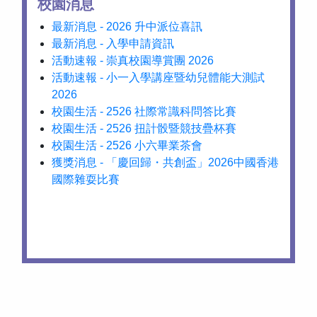
校園消息
最新消息 - 2026 升中派位喜訊
最新消息 - 入學申請資訊
活動速報 - 崇真校園導賞團 2026
活動速報 - 小一入學講座暨幼兒體能大測試
2026
校園生活 - 2526 社際常識科問答比賽
校園生活 - 2526 扭計骰暨競技疊杯賽
校園生活 - 2526 小六畢業茶會
獲獎消息 - 「慶回歸・共創盃」2026中國香港
國際雜耍比賽