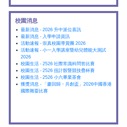
校園消息
最新消息 - 2026 升中派位喜訊
最新消息 - 入學申請資訊
活動速報 - 崇真校園導賞團 2026
活動速報 - 小一入學講座暨幼兒體能大測試
2026
校園生活 - 2526 社際常識科問答比賽
校園生活 - 2526 扭計骰暨競技疊杯賽
校園生活 - 2526 小六畢業茶會
獲獎消息 - 「慶回歸・共創盃」2026中國香港
國際雜耍比賽