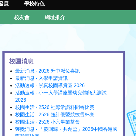
發展
學校特色
校友會
網址推介
校園消息
最新消息 - 2026 升中派位喜訊
最新消息 - 入學申請資訊
活動速報 - 崇真校園導賞團 2026
活動速報 - 小一入學講座暨幼兒體能大測試
2026
校園生活 - 2526 社際常識科問答比賽
校園生活 - 2526 扭計骰暨競技疊杯賽
校園生活 - 2526 小六畢業茶會
獲獎消息 - 「慶回歸・共創盃」2026中國香港國