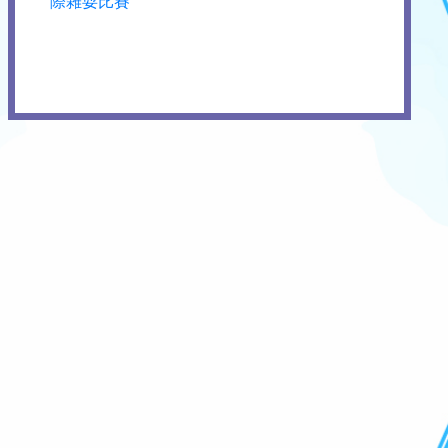
際雜耍比賽