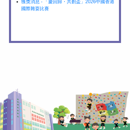
獲獎消息 - 「慶回歸・共創盃」2026中國香港
國際雜耍比賽