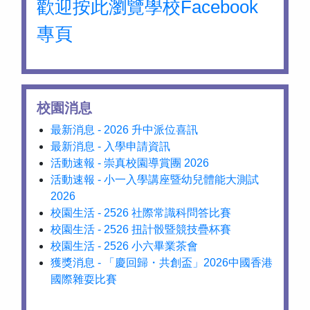
歡迎按此瀏覽學校Facebook
專頁
校園消息
最新消息 - 2026 升中派位喜訊
最新消息 - 入學申請資訊
活動速報 - 崇真校園導賞團 2026
活動速報 - 小一入學講座暨幼兒體能大測試
2026
校園生活 - 2526 社際常識科問答比賽
校園生活 - 2526 扭計骰暨競技疊杯賽
校園生活 - 2526 小六畢業茶會
獲獎消息 - 「慶回歸・共創盃」2026中國香港
國際雜耍比賽