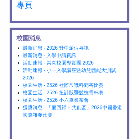
專頁
校園消息
最新消息 - 2026 升中派位喜訊
最新消息 - 入學申請資訊
活動速報 - 崇真校園導賞團 2026
活動速報 - 小一入學講座暨幼兒體能大測試
2026
校園生活 - 2526 社際常識科問答比賽
校園生活 - 2526 扭計骰暨競技疊杯賽
校園生活 - 2526 小六畢業茶會
獲獎消息 - 「慶回歸・共創盃」2026中國香港
國際雜耍比賽