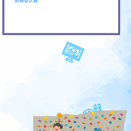
際雜耍比賽