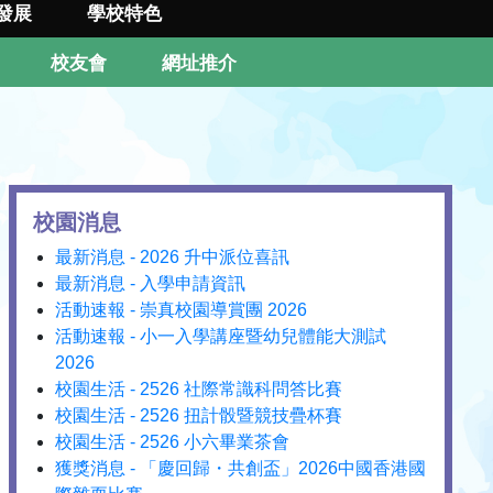
發展
學校特色
校友會
網址推介
校園消息
最新消息 - 2026 升中派位喜訊
最新消息 - 入學申請資訊
活動速報 - 崇真校園導賞團 2026
活動速報 - 小一入學講座暨幼兒體能大測試
2026
校園生活 - 2526 社際常識科問答比賽
校園生活 - 2526 扭計骰暨競技疊杯賽
校園生活 - 2526 小六畢業茶會
獲獎消息 - 「慶回歸・共創盃」2026中國香港國