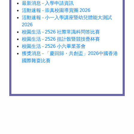
最新消息 - 入學申請資訊
活動速報 - 崇真校園導賞團 2026
活動速報 - 小一入學講座暨幼兒體能大測試
2026
校園生活 - 2526 社際常識科問答比賽
校園生活 - 2526 扭計骰暨競技疊杯賽
校園生活 - 2526 小六畢業茶會
獲獎消息 - 「慶回歸・共創盃」2026中國香港
國際雜耍比賽