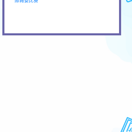
際雜耍比賽