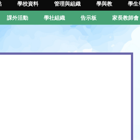
點
學校資料
管理與組織
學與教
學生
課外活動
學社組織
告示板
家長教師會