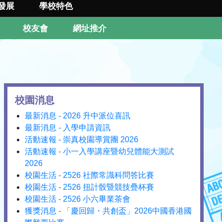
發展
學校特色
校友會
網址推介
校園消息
最新消息 - 2026 升中派位喜訊
最新消息 - 入學申請資訊
活動速報 - 崇真校園導賞團 2026
活動速報 - 小一入學講座暨幼兒體能大測試
2026
校園生活 - 2526 社際常識科問答比賽
校園生活 - 2526 扭計骰暨競技疊杯賽
校園生活 - 2526 小六畢業茶會
獲獎消息 - 「慶回歸・共創盃」2026中國香港國