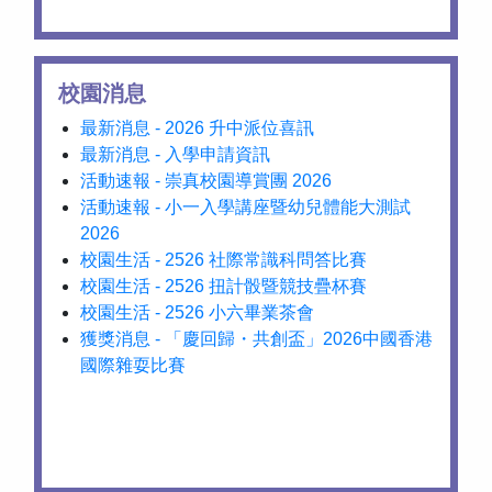
校園消息
最新消息 - 2026 升中派位喜訊
最新消息 - 入學申請資訊
活動速報 - 崇真校園導賞團 2026
活動速報 - 小一入學講座暨幼兒體能大測試
2026
校園生活 - 2526 社際常識科問答比賽
校園生活 - 2526 扭計骰暨競技疊杯賽
校園生活 - 2526 小六畢業茶會
獲獎消息 - 「慶回歸・共創盃」2026中國香港
國際雜耍比賽