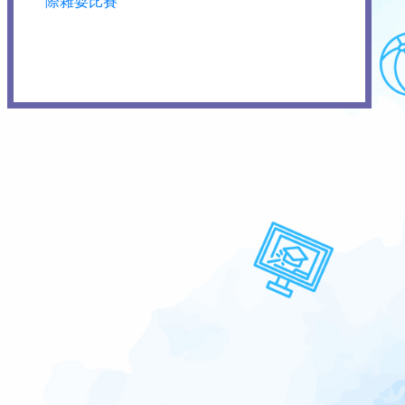
際雜耍比賽