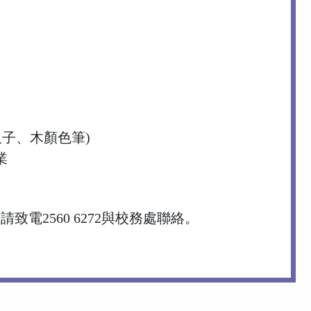
尺子、木顏色筆)
業
電2560 6272與校務處聯絡。