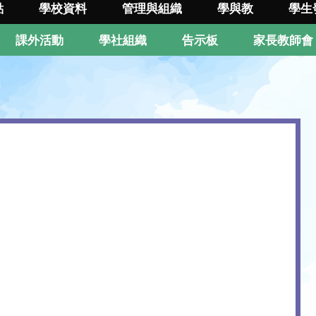
點
學校資料
管理與組織
學與教
學生
課外活動
學社組織
告示板
家長教師會