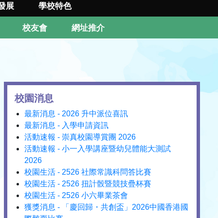
發展
學校特色
校友會
網址推介
校園消息
最新消息 - 2026 升中派位喜訊
最新消息 - 入學申請資訊
活動速報 - 崇真校園導賞團 2026
活動速報 - 小一入學講座暨幼兒體能大測試
2026
校園生活 - 2526 社際常識科問答比賽
校園生活 - 2526 扭計骰暨競技疊杯賽
校園生活 - 2526 小六畢業茶會
獲獎消息 - 「慶回歸・共創盃」2026中國香港國