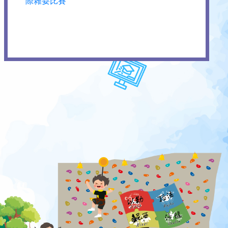
際雜耍比賽