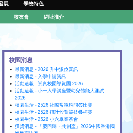
發展
學校特色
校友會
網址推介
校園消息
最新消息 - 2026 升中派位喜訊
最新消息 - 入學申請資訊
活動速報 - 崇真校園導賞團 2026
活動速報 - 小一入學講座暨幼兒體能大測試
2026
校園生活 - 2526 社際常識科問答比賽
校園生活 - 2526 扭計骰暨競技疊杯賽
校園生活 - 2526 小六畢業茶會
獲獎消息 - 「慶回歸・共創盃」2026中國香港國