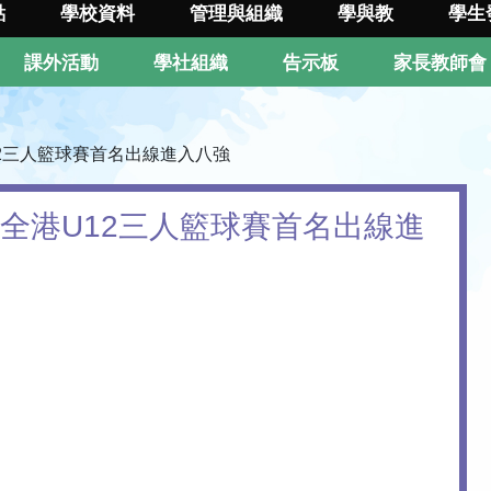
點
學校資料
管理與組織
學與教
學生
課外活動
學社組織
告示板
家長教師會
12三人籃球賽首名出線進入八強
加全港U12三人籃球賽首名出線進