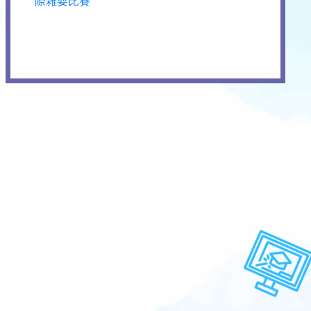
際雜耍比賽