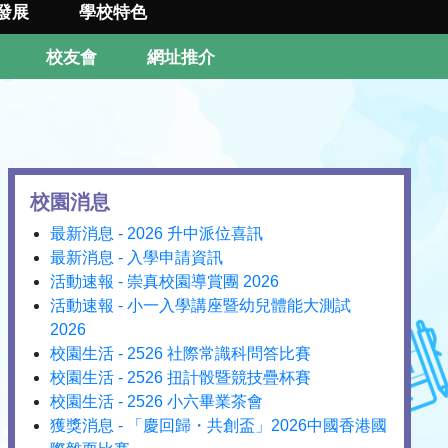
發展
學校特色
校友會
網址推介
校園消息
最新消息 - 2026 升中派位喜訊
最新消息 - 入學申請資訊
活動速報 - 崇真校園導賞團 2026
活動速報 - 小一入學講座暨幼兒體能大測試
2026
校園生活 - 2526 社際常識科問答比賽
校園生活 - 2526 扭計骰暨競技疊杯賽
校園生活 - 2526 小六畢業茶會
獲獎消息 - 「慶回歸・共創盃」2026中國香港國