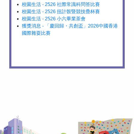
校園生活 - 2526 社際常識科問答比賽
校園生活 - 2526 扭計骰暨競技疊杯賽
校園生活 - 2526 小六畢業茶會
獲獎消息 - 「慶回歸・共創盃」2026中國香港
國際雜耍比賽