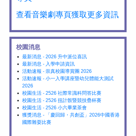
查看音樂劇專頁獲取更多資訊
校園消息
最新消息 - 2026 升中派位喜訊
最新消息 - 入學申請資訊
活動速報 - 崇真校園導賞團 2026
活動速報 - 小一入學講座暨幼兒體能大測試
2026
校園生活 - 2526 社際常識科問答比賽
校園生活 - 2526 扭計骰暨競技疊杯賽
校園生活 - 2526 小六畢業茶會
獲獎消息 - 「慶回歸・共創盃」2026中國香港
國際雜耍比賽