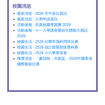
校園消息
最新消息 - 2026 升中派位喜訊
最新消息 - 入學申請資訊
活動速報 - 崇真校園導賞團 2026
活動速報 - 小一入學講座暨幼兒體能大測試
2026
校園生活 - 2526 社際常識科問答比賽
校園生活 - 2526 扭計骰暨競技疊杯賽
校園生活 - 2526 小六畢業茶會
獲獎消息 - 「慶回歸・共創盃」2026中國香港
國際雜耍比賽