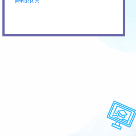
際雜耍比賽