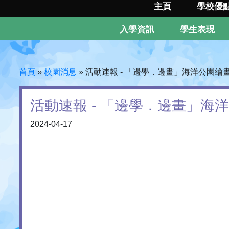
主頁
學校優
入學資訊
學生表現
首頁
»
校園消息
»
活動速報 - 「邊學．邊畫」海洋公園繪
活動速報 - 「邊學．邊畫」海
2024-04-17