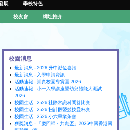
發展
學校特色
校友會
網址推介
校園消息
最新消息 - 2026 升中派位喜訊
最新消息 - 入學申請資訊
活動速報 - 崇真校園導賞團 2026
活動速報 - 小一入學講座暨幼兒體能大測試
2026
校園生活 - 2526 社際常識科問答比賽
校園生活 - 2526 扭計骰暨競技疊杯賽
校園生活 - 2526 小六畢業茶會
獲獎消息 - 「慶回歸・共創盃」2026中國香港國