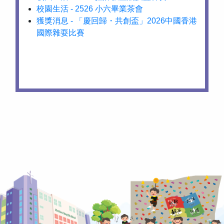
校園生活 - 2526 小六畢業茶會
獲獎消息 - 「慶回歸・共創盃」2026中國香港
國際雜耍比賽