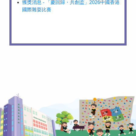
獲獎消息 - 「慶回歸・共創盃」2026中國香港
國際雜耍比賽