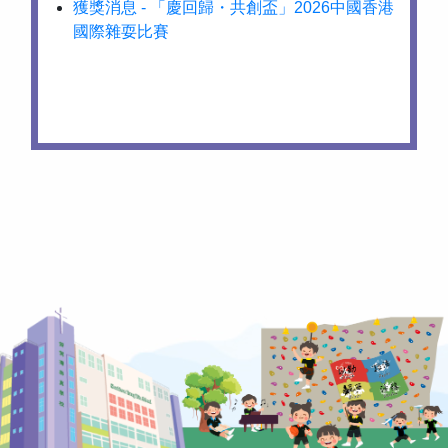
獲獎消息 - 「慶回歸・共創盃」2026中國香港
國際雜耍比賽