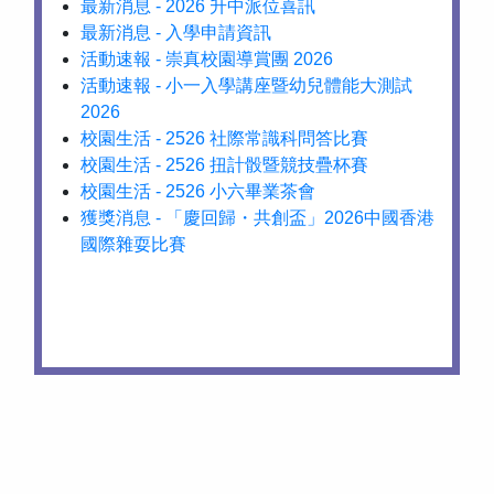
最新消息 - 2026 升中派位喜訊
最新消息 - 入學申請資訊
活動速報 - 崇真校園導賞團 2026
活動速報 - 小一入學講座暨幼兒體能大測試
2026
校園生活 - 2526 社際常識科問答比賽
校園生活 - 2526 扭計骰暨競技疊杯賽
校園生活 - 2526 小六畢業茶會
獲獎消息 - 「慶回歸・共創盃」2026中國香港
國際雜耍比賽