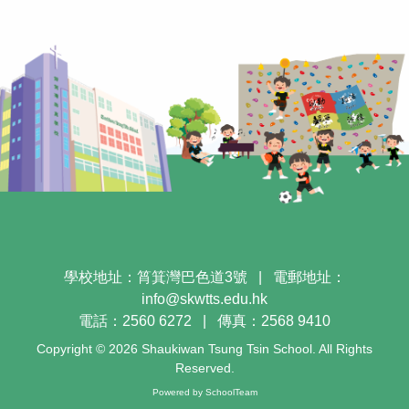
學校地址：筲箕灣巴色道3號
|
電郵地址：
info@skwtts.edu.hk
電話：2560 6272
|
傳真：2568 9410
Copyright © 2026 Shaukiwan Tsung Tsin School. All Rights
Reserved.
Powered by
SchoolTeam