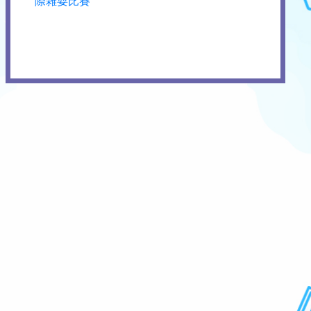
際雜耍比賽