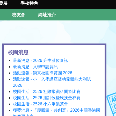
發展
學校特色
校友會
網址推介
校園消息
最新消息 - 2026 升中派位喜訊
最新消息 - 入學申請資訊
活動速報 - 崇真校園導賞團 2026
活動速報 - 小一入學講座暨幼兒體能大測試
2026
校園生活 - 2526 社際常識科問答比賽
校園生活 - 2526 扭計骰暨競技疊杯賽
校園生活 - 2526 小六畢業茶會
獲獎消息 - 「慶回歸・共創盃」2026中國香港國