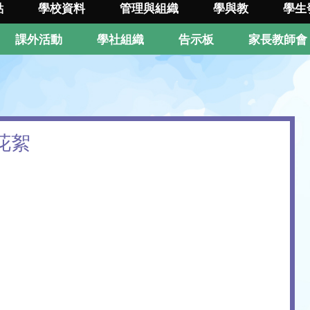
點
學校資料
管理與組織
學與教
學生
課外活動
學社組織
告示板
家長教師會
行花絮