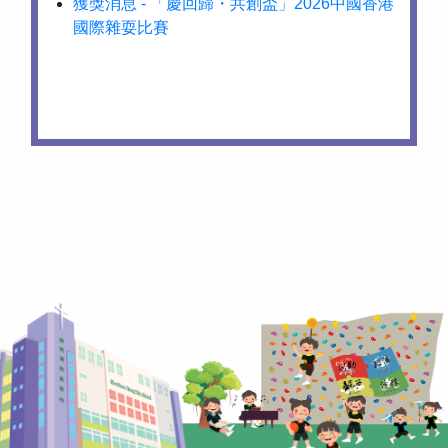
獲獎消息 - 「慶回歸・共創盃」2026中國香港
國際雜耍比賽