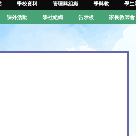
點
學校資料
管理與組織
學與教
學生
課外活動
學社組織
告示板
家長教師會