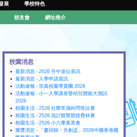
發展
學校特色
校友會
網址推介
校園消息
最新消息 - 2026 升中派位喜訊
最新消息 - 入學申請資訊
活動速報 - 崇真校園導賞團 2026
活動速報 - 小一入學講座暨幼兒體能大測試
2026
校園生活 - 2526 社際常識科問答比賽
校園生活 - 2526 扭計骰暨競技疊杯賽
校園生活 - 2526 小六畢業茶會
獲獎消息 - 「慶回歸・共創盃」2026中國香港國