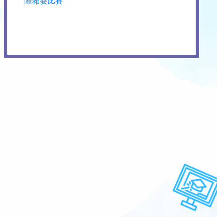
際雜耍比賽