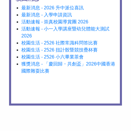
最新消息 - 2026 升中派位喜訊
最新消息 - 入學申請資訊
活動速報 - 崇真校園導賞團 2026
活動速報 - 小一入學講座暨幼兒體能大測試
2026
校園生活 - 2526 社際常識科問答比賽
校園生活 - 2526 扭計骰暨競技疊杯賽
校園生活 - 2526 小六畢業茶會
獲獎消息 - 「慶回歸・共創盃」2026中國香港
國際雜耍比賽