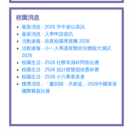
校園消息
最新消息 - 2026 升中派位喜訊
最新消息 - 入學申請資訊
活動速報 - 崇真校園導賞團 2026
活動速報 - 小一入學講座暨幼兒體能大測試
2026
校園生活 - 2526 社際常識科問答比賽
校園生活 - 2526 扭計骰暨競技疊杯賽
校園生活 - 2526 小六畢業茶會
獲獎消息 - 「慶回歸・共創盃」2026中國香港
國際雜耍比賽