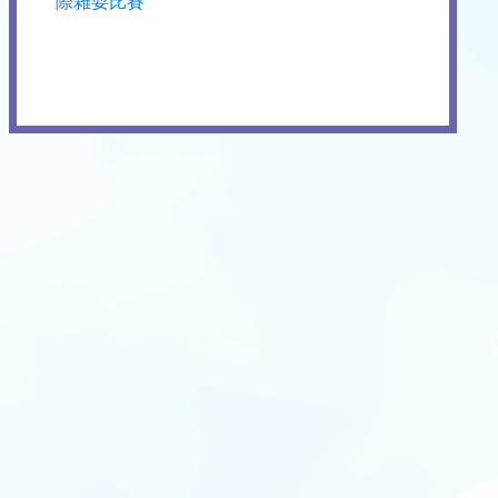
際雜耍比賽