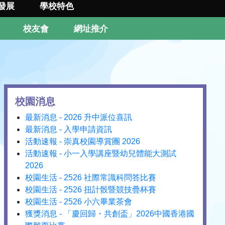
發展
學校特色
校友會
網址推介
校園消息
最新消息 - 2026 升中派位喜訊
最新消息 - 入學申請資訊
活動速報 - 崇真校園導賞團 2026
活動速報 - 小一入學講座暨幼兒體能大測試
2026
校園生活 - 2526 社際常識科問答比賽
校園生活 - 2526 扭計骰暨競技疊杯賽
校園生活 - 2526 小六畢業茶會
獲獎消息 - 「慶回歸・共創盃」2026中國香港國