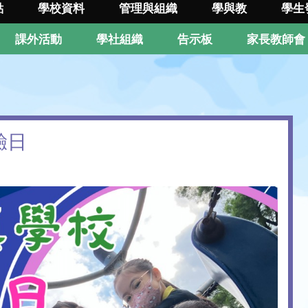
點
學校資料
管理與組織
學與教
學生
課外活動
學社組織
告示板
家長教師會
驗日