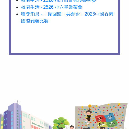
校園生活 - 2526 扭計骰暨競技疊杯賽
校園生活 - 2526 小六畢業茶會
獲獎消息 - 「慶回歸・共創盃」2026中國香港
國際雜耍比賽